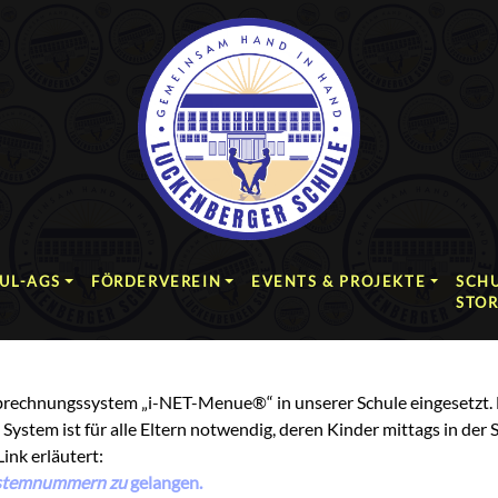
UL-AGS
FÖRDERVEREIN
EVENTS & PROJEKTE
SCHU
STO
Abrechnungssystem „i-NET-Menue®“ in unserer Schule eingesetzt.
 System ist für alle Eltern notwendig, deren Kinder mittags in de
Link erläutert:
Systemnummern zu
gelangen.