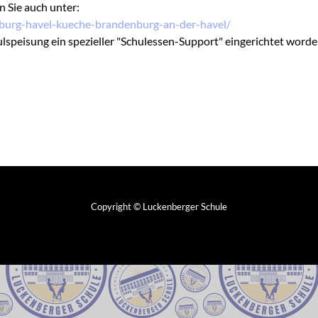
 Sie auch unter:
enburg-havel-kueche-brandenburg-an-der-havel/
peisung ein spezieller "Schulessen-Support" eingerichtet worden i
Copyright © Luckenberger Schule