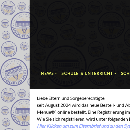
NEWS
SCHULE & UNTERRICHT
SCH
Liebe Eltern und Sorgeberechtigte,
seit August 2024 wird das neue Bestell- und 
Menue®“ online bestellt. Eine Registrierung im
Wie Sie sich registrieren, wird unter folgenden 
Hier Klicken um zum Elternbrief und zu den 