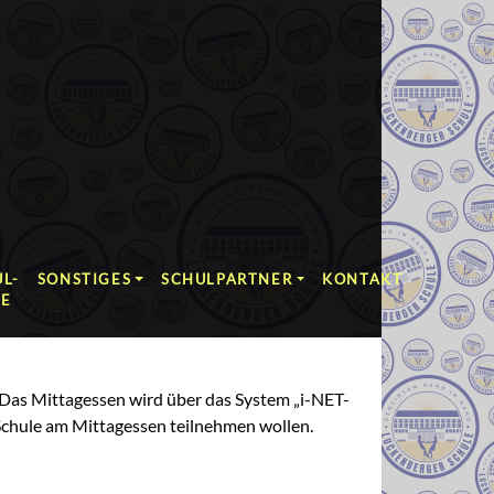
L-
SONSTIGES
SCHULPARTNER
KONTAKT
RE
 Das Mittagessen wird über das System „i-NET-
r Schule am Mittagessen teilnehmen wollen.