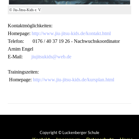
© Jiu-Jitsu-Kids e. V.
Kontaktmöglichkeiten:
Homepage:
http://www.jiu-jitsu-kids.de/kontakt.html
Telefon: 0176 / 40 37 19 26 - Nachwuchskoordinator
Arnim Engel
E-Mail:
jiujitsukids@web.de
Trainingszeiten:
Homepage:
http://www.jiu-jitsu-kids.de/kursplan.html
Copyright © Luckenberger Schule